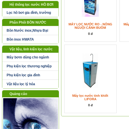
Hệ thống lọc nước HỒ BƠI
Lọc hồ bơi gia đình, trường
học, công cộng
Phân Phối BỒN NƯỚC
MÁY LỌC NƯỚC RO - NÓNG
Máy
NGUỘI CÁNH BUỒM
Bồn Nước inox,Nhựa Đại
0 đ
Thành
Bồn inox HWATA
Vật liệu, linh kiện lọc nước
Máy bơm dùng cho ngành
nước
Phụ kiện lọc thương nghiệp
Phụ kiện lọc gia đình
Vật liệu lọc lý hóa
Quảng cáo
Máy lọc nước tinh khiết
LIFORA
0 đ