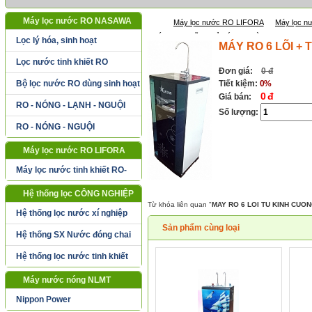
Máy lọc nước RO NASAWA
Máy lọc nước RO LIFORA
Máy lọc n
MÁY RO 6 LÕI + TỦ KÍNH CƯỜNG LỰC LIFO
Lọc lý hóa, sinh hoạt
MÁY RO 6 LÕI +
Lọc nước tinh khiết RO
Đơn giá:
0 đ
Bộ lọc nước RO dùng sinh hoạt
Tiết kiệm:
0%
0 đ
Giá bán:
RO - NÓNG - LẠNH - NGUỘI
Số lượng:
RO - NÓNG - NGUỘI
Máy lọc nước RO LIFORA
Máy lọc nước tinh khiết RO-
LIFORA
Hệ thống lọc CÔNG NGHIỆP
Từ khóa liên quan "
MAY RO 6 LOI TU KINH CUO
Hệ thống lọc nước xí nghiệp
Sản phẩm cùng loại
Hệ thống SX Nước đóng chai
Hệ thống lọc nước tinh khiết
Máy nước nóng NLMT
Nippon Power