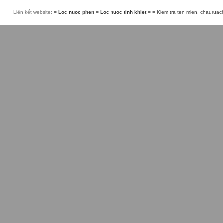
Liên kết website:
■
Loc nuoc phen
■
Loc nuoc tinh khiet
■
■
Kiem tra ten mien
,
chauruac